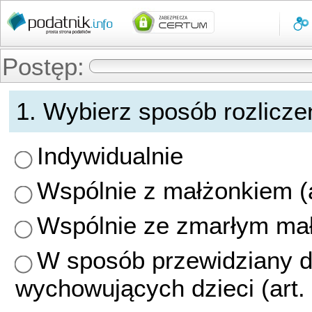
Pomiń
menu
i
przejdź
do
Postęp:
treści
0%
strony
Sposób
1. Wybierz sposób rozlicze
rozliczenia
-
Indywidualnie
Sposób
Wspólnie z małżonkiem (ar
rozliczenia
Wspólnie ze zmarłym małż
W sposób przewidziany d
wychowujących dzieci (art. 